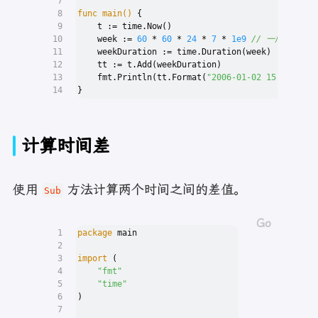
7
8
func
main
()
 {
9
    t := time.Now()
10
    week := 
60
 * 
60
 * 
24
 * 
7
 * 
1e9
// 一周的纳秒数
11
    weekDuration := time.Duration(week)
12
    tt := t.Add(weekDuration)
13
    fmt.Println(tt.Format(
"2006-01-02 15:04:05"
)
14
}
计算时间差
使用
方法计算两个时间之间的差值。
Sub
1
package
 main
2
3
import
 (
4
"fmt"
5
"time"
6
)
7