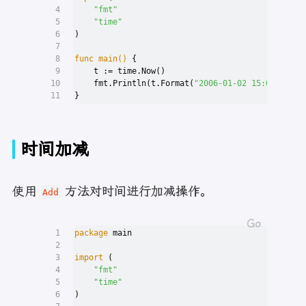
4
"fmt"
5
"time"
6
)
7
8
func
main
()
 {
9
    t := time.Now()
10
    fmt.Println(t.Format(
"2006-01-02 15:04:05"
))
11
}
时间加减
使用
方法对时间进行加减操作。
Add
1
package
 main
2
3
import
 (
4
"fmt"
5
"time"
6
)