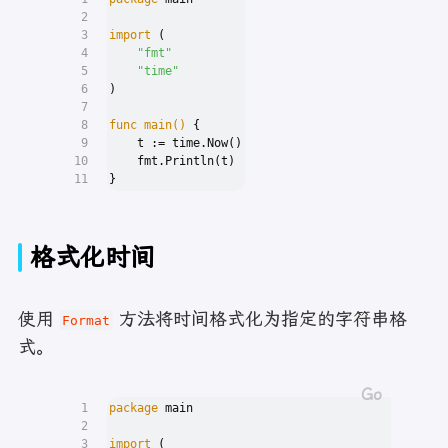
2
3
import
 (
4
"fmt"
5
"time"
6
)
7
8
func
main
()
 {
9
    t := time.Now()
10
    fmt.Println(t)
11
}
格式化时间
使用
方法将时间格式化为指定的字符串格
Format
式。
1
package
 main
2
3
import
 (