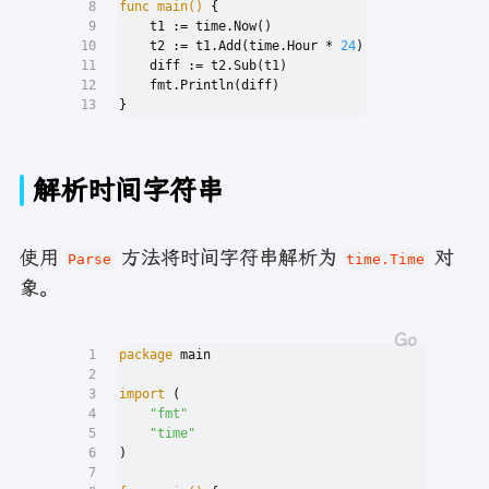
8
func
main
()
 {
9
    t1 := time.Now()
10
    t2 := t1.Add(time.Hour * 
24
)
11
    diff := t2.Sub(t1)
12
    fmt.Println(diff)
13
}
解析时间字符串
使用
方法将时间字符串解析为
对
Parse
time.Time
象。
1
package
 main
2
3
import
 (
4
"fmt"
5
"time"
6
)
7