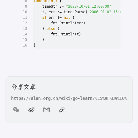
8
func
main
()
 {
9
    timeStr := 
"2023-10-01 12:00:00"
10
    t, err := time.Parse(
"2006-01-02 15:04:05"
, 
11
if
 err != 
nil
 {
12
        fmt.Println(err)
13
    } 
else
 {
14
        fmt.Println(t)
15
    }
16
}
分享文章