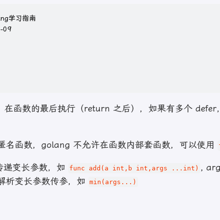
lang学习指南
-09
在函数的最后执行（return 之后），如果有多个 defe
匿名函数，golang 不允许在函数内部套函数，可以使用
传递变长参数，如
, a
func add(a int,b int,args ...int)
解析变长参数传参，如
min(args...)