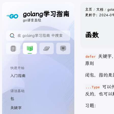
主页
文档
go
golang学习指南
更新于：
2024-09
go语言圣经
函数
关键字，
defer
原则
快速开始
闭包，指的是
入门指南
可以
...Type
语法基础
反的，也可以
包
习题：
关键字