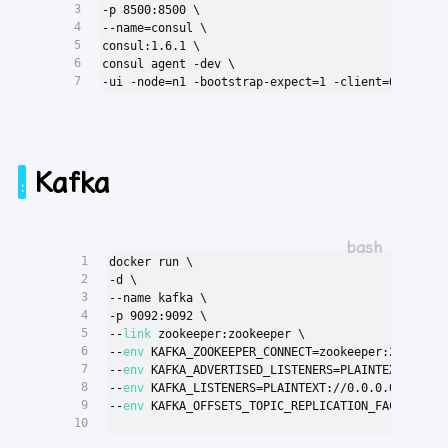
3
-p 8500:8500 \
4
--name=consul \
5
consul:1.6.1 \
6
consul agent -dev \
7
-ui -node=n1 -bootstrap-expect=1 -client=0.0.0.0
Kafka
1
docker run \
2
-d \
3
--name kafka \
4
-p 9092:9092 \
5
--
link
 zookeeper:zookeeper \
6
--
env
 KAFKA_ZOOKEEPER_CONNECT=zookeeper:2181 \
7
--
env
 KAFKA_ADVERTISED_LISTENERS=PLAINTEXT://loc
8
--
env
 KAFKA_LISTENERS=PLAINTEXT://0.0.0.0:9092 \
9
--
env
 KAFKA_OFFSETS_TOPIC_REPLICATION_FACTOR=1 w
10