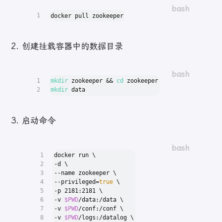
1
docker pull zookeeper
创建挂载容器中的数据目录
1
mkdir
 zookeeper && 
cd
 zookeeper
2
mkdir
 data
启动命令
1
docker run \
2
-d \
3
--name zookeeper \
4
--privileged=
true
 \
5
-p 2181:2181 \
6
-v 
$PWD
/data:/data \
7
-v 
$PWD
/conf:/conf \
8
-v 
$PWD
/logs:/datalog \