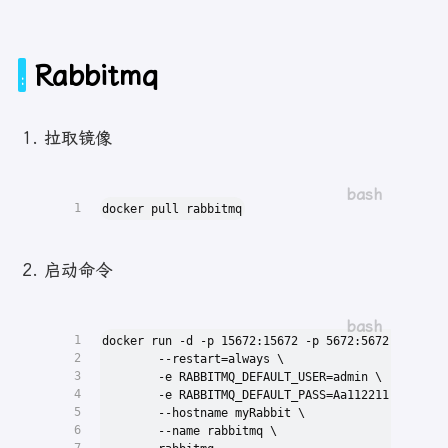
Rabbitmq
拉取镜像
1
docker pull rabbitmq
启动命令
1
docker run -d -p 15672:15672 -p 5672:5672 \
2
        --restart=always \
3
        -e RABBITMQ_DEFAULT_USER=admin \
4
        -e RABBITMQ_DEFAULT_PASS=Aa112211 \
5
        --hostname myRabbit \
6
        --name rabbitmq \