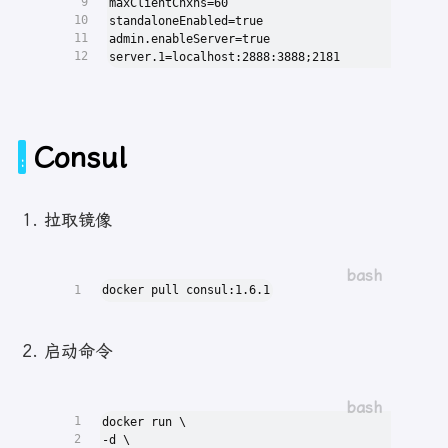
9
maxClientCnxns=60
10
standaloneEnabled=true
11
admin.enableServer=true
12
server.1=localhost:2888:3888;2181
Consul
拉取镜像
1
docker pull consul:1.6.1
启动命令
1
docker run \
2
-d \