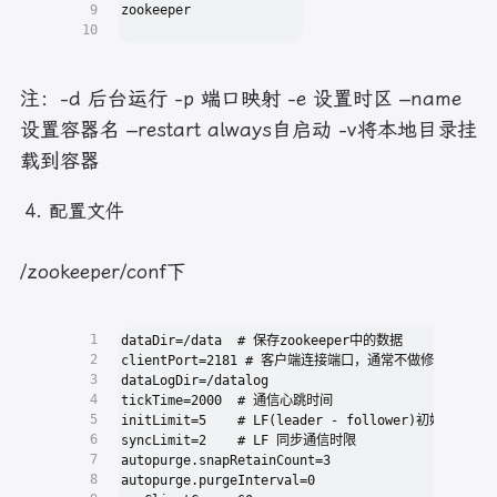
9
zookeeper
10
注：-d 后台运行 -p 端口映射 -e 设置时区 –name
设置容器名 –restart always自启动 -v将本地目录挂
载到容器
配置文件
/zookeeper/conf下
1
dataDir=/data  # 保存zookeeper中的数据
2
clientPort=2181 # 客户端连接端口，通常不做修改
3
dataLogDir=/datalog
4
tickTime=2000  # 通信心跳时间
5
initLimit=5    # LF(leader - follower)初始通信时限
6
syncLimit=2    # LF 同步通信时限
7
autopurge.snapRetainCount=3
8
autopurge.purgeInterval=0