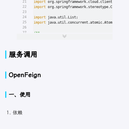
21
import
 org.springframework.cloud.client.Service
56
                    }
22
import
 org.springframework.stereotype.Component
57
23
58
                    log.warn(
"No up servers ava
24
import
 java.util.List;
59
return
null
;
25
import
 java.util.concurrent.atomic.AtomicIntege
60
                }
26
61
27
/**
62
if
 (count >= 
10
) {
28
 * 说明：
63
                    log.warn(
"No available aliv
29
 *
64
                }
30
 * 
@Author
 Alan
65
服务调用
31
 * 
@Version
 1.0
66
return
 server;
32
 * 
@Date
 2025/3/30 10:47 AM
67
            }
33
 */
68
        }
34
@Component
69
    }
OpenFeign
35
public
class
MyLB
implements
LoadBalancer
 {
70
36
private
AtomicInteger
atomicInteger
=
new
A
71
private
int
incrementAndGetModulo
(
int
 modul
37
public
final
int
getAndIncrement
()
{
72
int
 current;
38
int
 current;
73
int
 next;
一、使用
39
int
 next;
74
do
 {
40
do
{
75
            current = 
this
.nextServerCyclicCoun
41
            current = 
this
.atomicInteger.get();
76
            next = (current + 
1
) % modulo;
42
            next =current >= 
2147483647
 ? 
0
 : c
依赖
77
        } 
while
(!
this
.nextServerCyclicCounter.c
43
78
44
        }
while
 (!
this
.atomicInteger.compareAndS
79
return
 next;
45
        System.out.println(
"next:"
+next);
80
    }