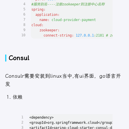
4
#服务别名----注册zookeeper到注册中心名称
5
spring:
6
application:
7
name:
cloud-provider-payment
8
cloud:
9
zookeeper:
10
connect-string:
127.0
.0
.1
:2181
# zookeep
Consul
Consulr需要安装到linux当中,有ui界面，go语言开
发
依赖
1
<dependency>
2
<groupId>org.springframework.cloud</groupId>
3
<artifactId>spring-cloud-starter-consul-discovery