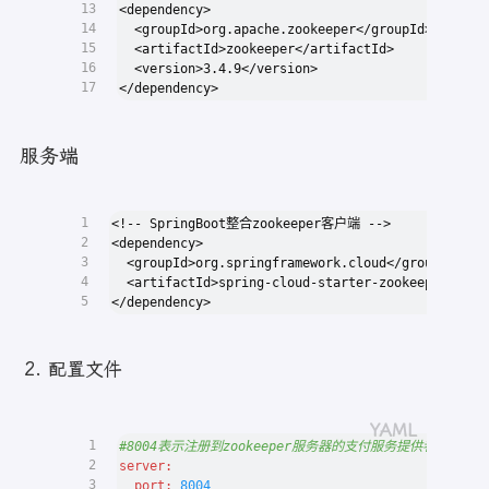
13
<dependency>
14
  <groupId>org.apache.zookeeper</groupId>
15
  <artifactId>zookeeper</artifactId>
16
  <version>3.4.9</version>
17
</dependency>
服务端
1
<!-- SpringBoot整合zookeeper客户端 -->
2
<dependency>
3
  <groupId>org.springframework.cloud</groupId>
4
  <artifactId>spring-cloud-starter-zookeeper-disc
5
</dependency>
配置文件
1
#8004表示注册到zookeeper服务器的支付服务提供者端口号
2
server:
3
port:
8004