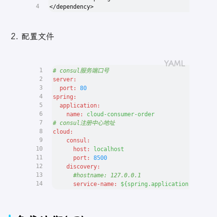
4
</dependency>
配置文件
1
# consul服务端口号
2
server:
3
port:
80
4
spring:
5
application:
6
name:
cloud-consumer-order
7
# consul注册中心地址
8
cloud:
9
consul:
10
host:
localhost
11
port:
8500
12
discovery:
13
#hostname: 127.0.0.1
14
service-name:
${spring.application.name}