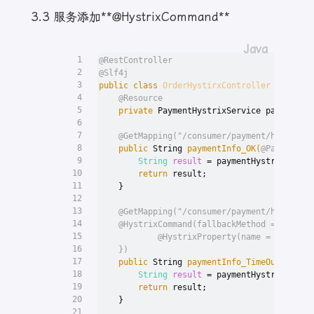
3.3 服务添加**@HystrixCommand**
1
@RestController
2
@Slf4j
3
public
class
OrderHystirxController
 {
4
@Resource
5
private
 PaymentHystrixService paymentHy
6
7
@GetMapping("/consumer/payment/hystrix/
8
public
 String 
paymentInfo_OK
(
@PathVaria
9
String
result
=
 paymentHystrixServi
10
return
 result;
11
    }
12
13
@GetMapping("/consumer/payment/hystrix/
14
@HystrixCommand(fallbackMethod = "payme
15
            @HystrixProperty(name = "execut
16
    })
17
public
 String 
paymentInfo_TimeOut
(
@Path
18
String
result
=
 paymentHystrixServi
19
return
 result;
20
    }
21