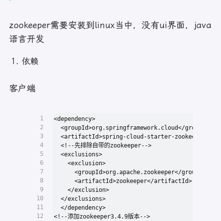
zookeeper需要安装到linux当中，没有ui界面，java
语言开发
依赖
客户端
1
<dependency>
2
  <groupId>org.springframework.cloud</groupId>
3
  <artifactId>spring-cloud-starter-zookeeper-dis
4
  <!--先排除自带的zookeeper-->
5
  <exclusions>
6
    <exclusion>
7
      <groupId>org.apache.zookeeper</groupId>
8
      <artifactId>zookeeper</artifactId>
9
    </exclusion>
10
  </exclusions>
11
  </dependency>
12
<!--添加zookeeper3.4.9版本-->