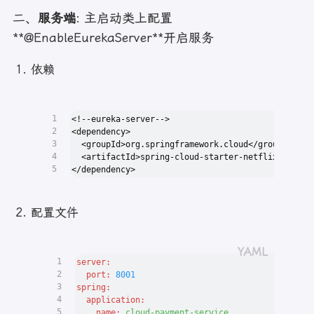
二、
服务端
: 主启动类上配置
**@EnableEurekaServer**开启服务
依赖
1
<!--eureka-server-->
2
<dependency>
3
  <groupId>org.springframework.cloud</groupId>
4
  <artifactId>spring-cloud-starter-netflix-eureka
5
</dependency>
配置文件
1
server:
2
port:
8001
3
spring:
4
application:
5
name:
cloud-payment-service