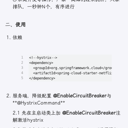
排队，一秒钟N个，有序进行
二、
使用
依赖
1
<!--hystrix-->
2
<dependency>
3
  <groupId>org.springframework.cloud</groupId>
4
  <artifactId>spring-cloud-starter-netflix-hystri
5
</dependency>
服务端，降级配置
@EnableCircuitBreaker
与
**@HystrixCommand**
2.1 先在主启动类上加
@EnableCircuitBreaker
注
解激活hystrix