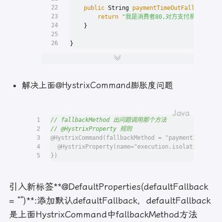
22
public
 String 
paymentTimeOutFallbackMet
23
return
"我是消费者80,对方支付系统繁忙请1
24
    }
25
26
}
解决上面@HystrixCommand膨胀度问题
1
// fallbackMethod 出问题调用那个方法
2
// @HystrixProperty 规则
3
@HystrixCommand(fallbackMethod = "paymentInfo_Tim
4
  @HystrixProperty(name="execution.isolation.thre
5
})
引入新标签**@DefaultProperties(defaultFallback
= “”)**:添加默认defaultFallback，defaultFallback
是上面HystrixCommand中fallbackMethod方法