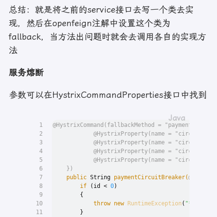
总结：就是将之前的service接口去写一个类去实
现，然后在openfeign注解中设置这个类为
fallback，当方法出问题时就会去调用各自的实现方
法
服务熔断
参数可以在HystrixCommandProperties接口中找到
1
@HystrixCommand(fallbackMethod = "paymentCircuit
2
            @HystrixProperty(name = "circuitB
3
            @HystrixProperty(name = "circuitBre
4
            @HystrixProperty(name = "circuitBr
5
            @HystrixProperty(name = "circuitB
6
    })
7
public
 String 
paymentCircuitBreaker
(
@PathVar
8
if
 (id < 
0
)
9
        {
10
throw
new
RuntimeException
(
"******
11
        }