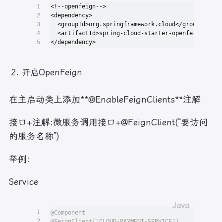
46
return
 next;
81
1
<!--openfeign-->
47
    }
82
public
 Server 
choose
(Object key)
 {
2
<dependency>
48
@Override
83
return
this
.choose(
this
.getLoadBalancer
3
  <groupId>org.springframework.cloud</groupId>
49
public
 ServiceInstance 
instances
(List<Servi
84
    }
4
  <artifactId>spring-cloud-starter-openfeign</art
50
85
5
</dependency>
51
int
index
=
 getAndIncrement() % service
86
public
void
initWithNiwsConfig
(IClientConfi
52
return
 serviceInstances.get(index);
87
    }
53
    }
88
}
开启OpenFeign
54
}
55
@GetMapping("/consumer/payment/lb")
56
public
 String 
getPaymentLB
()
{
在主启动类上添加**@EnableFeignClients**注解
57
        List<ServiceInstance> instances = disco
58
if
(instances==
null
||instances.size()<=
0
59
return
null
;
接口+注解:微服务调用接口+@FeignClient(“要访问
60
        }
的服务名称”)
61
ServiceInstance
serviceInstance
=
 loadB
62
URI
uri
=
 serviceInstance.getUri();
63
return
 restTemplate.getForObject(uri+
"/
举例：
64
    }
Service
1
@Component
2
@FeignClient("CLOUD-PAYMENT-SERVICE")