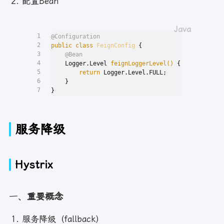
配置Bean
1
@Configuration
2
public
class
FeignConfig
 {
3
@Bean
4
    Logger.Level 
feignLoggerLevel
()
 {
5
return
 Logger.Level.FULL;
6
    }
7
}
服务降级
Hystrix
一、
重要概念
服务降级（fallback）