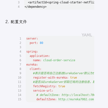
3
  <artifactId>spring-cloud-starter-netflix-eureka
4
</dependency>
配置文件
1
server:
2
port:
80
3
4
spring:
5
application:
6
name:
cloud-order-service
7
eureka:
8
client:
9
#表示是否将自己注册进EurekaServer默认为true。
10
register-with-eureka:
true
11
#是否从EurekaServer抓取已有的注册信息，默认为tr
12
fetchRegistry:
true
13
service-url:
14
# defaultZone: http://localhost:7001/eurek
15
defaultZone:
http://eureka7002.com:7002/eu