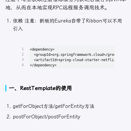
地，从而在本地实现RPC远程服务调用技术。
依赖 注意：新版的Eureka自带了Ribbon可以不用
引入
1
<dependency>
2
  <groupId>org.springframework.cloud</groupId>
3
  <artifactId>spring-cloud-starter-netflix-ribbon
4
</dependency>
一、RestTemplate的使用
getForObject方法/getForEntity方法
postForObject/postForEntity