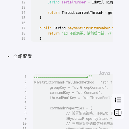
12
String
serialNumber
=
 IdUtil.simpleUUID(
13
14
return
 Thread.currentThread().getName() 
15
    }
16
17
public
 String 
paymentCircuitBreaker_fallback
18
return
"id 不能负数，请稍后再试，/(ㄒoㄒ)/~~ 
19
    }
全部配置
1
//========================All
2
@HystrixCommand(fallbackMethod = "str_fallbackM
3
        groupKey = "strGroupCommand",
4
        commandKey = "strCommand",
5
        threadPoolKey = "strThreadPool",
6
7
        commandProperties = {
8
                // 设置隔离策略，THREAD 表示线程池
9
                @HystrixProperty(name = "execut
10
                // 当隔离策略选择信号池隔离的
11
                @HystrixProperty(name = "execut