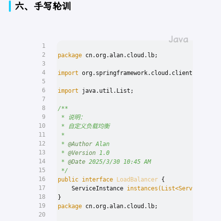
31
六、手写轮训
            log.warn(
"no load balancer"
);
32
return
null
;
33
        } 
else
 {
34
Server
server
=
null
;
35
int
count
=
0
;
1
36
2
package
 cn.org.alan.cloud.lb;
37
while
(
true
) {
3
38
if
 (server == 
null
 && count++ <
4
import
 org.springframework.cloud.client.Service
39
                    List<Server> reachableServe
5
40
                    List<Server> allServers = l
6
import
 java.util.List;
41
int
upCount
=
 reachableServ
7
42
int
serverCount
=
 allServer
8
/**
43
if
 (upCount != 
0
 && serverC
9
 * 说明：
44
int
nextServerIndex
=
t
10
 * 自定义负载均衡
45
                        server = (Server)allSer
11
 *
46
if
 (server == 
null
) {
12
 * 
@Author
 Alan
47
                            Thread.
yield
();
13
 * 
@Version
 1.0
48
                        } 
else
 {
14
 * 
@Date
 2025/3/30 10:45 AM
49
if
 (server.isAlive(
15
 */
50
return
 server;
16
public
interface
LoadBalancer
 {
51
                            }
17
    ServiceInstance 
instances
(List<ServiceInsta
52
18
}
53
                            server = 
null
;
19
package
 cn.org.alan.cloud.lb;
54
                        }
20
55
continue
;